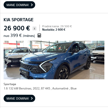
MANE DOMINA!
KIA SPORTAGE
26 900 €
Pradinė kaina: 29 500 €
i
Nuolaida: 2 600 €
399 €
nuo
/mėnesį
Sportage
1.6 132 kW Benzinas, 2022, 87 445 , Automatinė , Blue
MANE DOMINA!