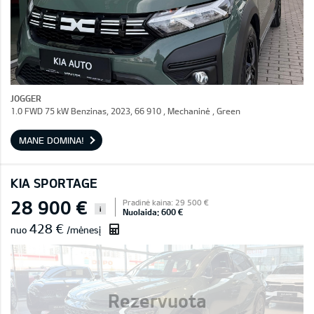
JOGGER
1.0 FWD 75 kW Benzinas, 2023, 66 910 , Mechaninė , Green
MANE DOMINA!
KIA SPORTAGE
28 900 €
Pradinė kaina: 29 500 €
i
Nuolaida: 600 €
428 €
nuo
/mėnesį
Rezervuota