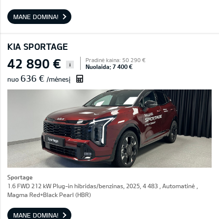
MANE DOMINA!
KIA SPORTAGE
42 890 €
Pradinė kaina: 50 290 €
i
Nuolaida: 7 400 €
636 €
nuo
/mėnesį
Sportage
1.6 FWD 212 kW Plug-in hibridas/benzinas, 2025, 4 483 , Automatinė ,
Magma Red+Black Pearl (HBR)
MANE DOMINA!