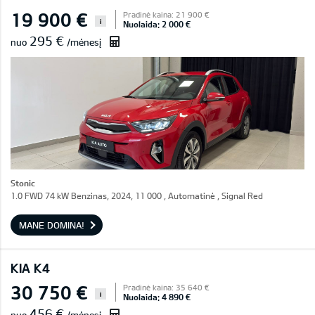
19 900 €
Pradinė kaina: 21 900 €
i
Nuolaida: 2 000 €
295 €
nuo
/mėnesį
Stonic
1.0 FWD 74 kW Benzinas, 2024, 11 000 , Automatinė , Signal Red
MANE DOMINA!
KIA K4
30 750 €
Pradinė kaina: 35 640 €
i
Nuolaida: 4 890 €
456 €