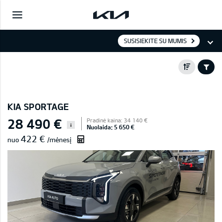
SUSISIEKITE SU MUMIS
KIA SPORTAGE
28 490 €
Pradinė kaina: 34 140 €
i
Nuolaida: 5 650 €
422 €
nuo
/mėnesį