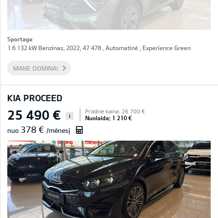
Sportage
1.6 132 kW Benzinas, 2022, 47 478 , Automatinė , Experience Green
MANE DOMINA!
KIA PROCEED
25 490 €
Pradinė kaina: 26 700 €
i
Nuolaida: 1 210 €
378 €
nuo
/mėnesį