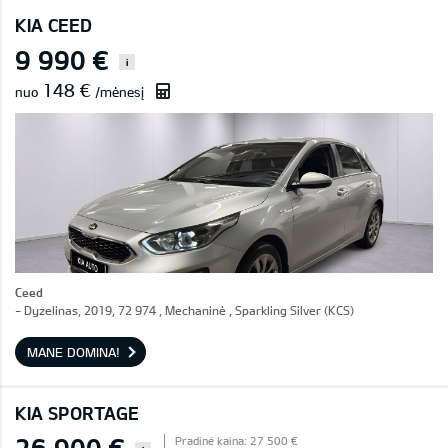
KIA CEED
9 990 €
i
148 €
nuo
/mėnesį
Ceed
- Dyzelinas, 2019, 72 974 , Mechaninė , Sparkling Silver (KCS)
MANE DOMINA!
KIA SPORTAGE
26 900 €
Pradinė kaina: 27 500 €