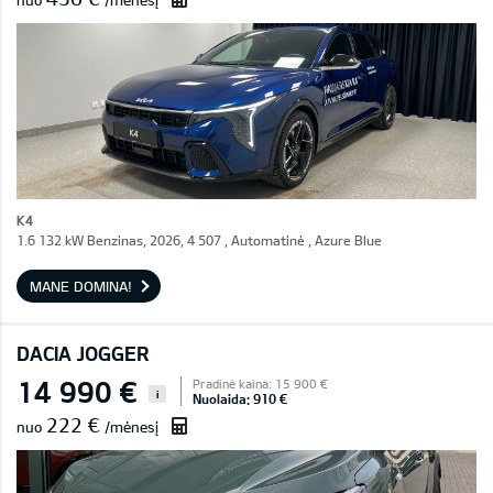
nuo
/mėnesį
K4
1.6 132 kW Benzinas, 2026, 4 507 , Automatinė , Azure Blue
MANE DOMINA!
DACIA JOGGER
14 990 €
Pradinė kaina: 15 900 €
i
Nuolaida: 910 €
222 €
nuo
/mėnesį