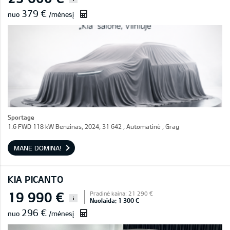
379 €
nuo
/mėnesį
Sportage
1.6 FWD 118 kW Benzinas, 2024, 31 642 , Automatinė , Gray
MANE DOMINA!
KIA PICANTO
19 990 €
Pradinė kaina: 21 290 €
i
Nuolaida: 1 300 €
296 €
nuo
/mėnesį