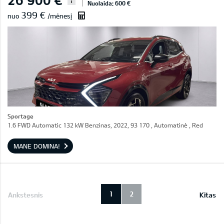
i
Nuolaida: 600 €
399 €
nuo
/mėnesį
Sportage
1.6 FWD Automatic 132 kW Benzinas, 2022, 93 170 , Automatinė , Red
MANE DOMINA!
1
2
Ankstesnis
Kitas