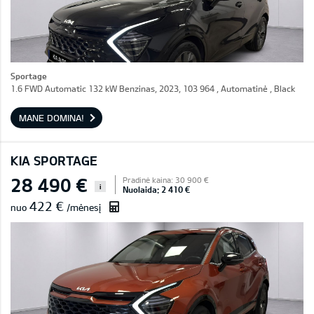
Sportage
1.6 FWD Automatic 132 kW Benzinas, 2023, 103 964 , Automatinė , Black
MANE DOMINA!
KIA SPORTAGE
28 490 €
Pradinė kaina: 30 900 €
i
Nuolaida: 2 410 €
422 €
nuo
/mėnesį