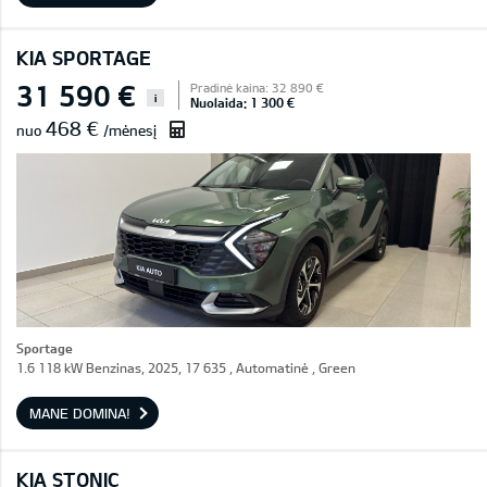
KIA SPORTAGE
31 590 €
Pradinė kaina: 32 890 €
i
Nuolaida: 1 300 €
468 €
nuo
/mėnesį
Sportage
1.6 118 kW Benzinas, 2025, 17 635 , Automatinė , Green
MANE DOMINA!
KIA STONIC