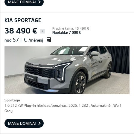
MANE DOMINA!
KIA SPORTAGE
38 490 €
Pradinė kaina: 45 490 €
i
Nuolaida: 7 000 €
571 €
nuo
/mėnesį
Sportage
1.6 212 kW Plug-in hibridas/benzinas, 2026, 1 232 , Automatinė , Wolf
Grey
MANE DOMINA!