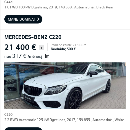
Ceed
1.6 FWD 100 kW Dyzelinas, 2019, 148 338 , Automatinė , Black Pearl
MANE DOMINA!
MERCEDES-BENZ C220
21 400 €
Pradinė kaina: 21 900 €
i
Nuolaida: 500 €
317 €
nuo
/mėnesį
C220
2.2 RWD Automatic 125 kW Dyzelinas, 2017, 159 855 , Automatinė , White