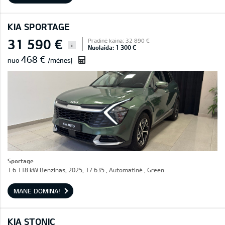
KIA SPORTAGE
31 590 €
Pradinė kaina: 32 890 €
i
Nuolaida: 1 300 €
468 €
nuo
/mėnesį
Sportage
1.6 118 kW Benzinas, 2025, 17 635 , Automatinė , Green
MANE DOMINA!
KIA STONIC