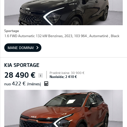
Sportage
1.6 FWD Automatic 132 kW Benzinas, 2023, 103 964 , Automatinė , Black
MANE DOMINA!
KIA SPORTAGE
28 490 €
Pradinė kaina: 30 900 €
i
Nuolaida: 2 410 €
422 €
nuo
/mėnesį