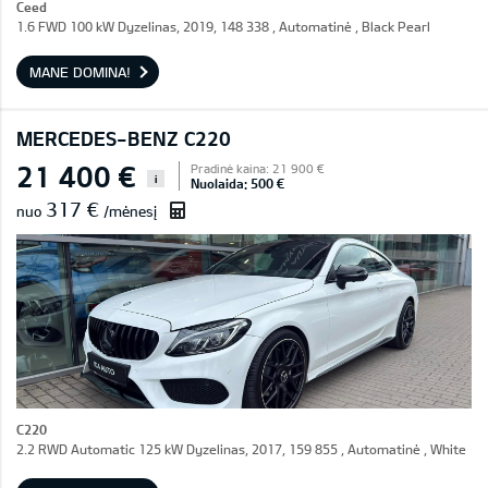
Ceed
1.6 FWD 100 kW Dyzelinas, 2019, 148 338 , Automatinė , Black Pearl
MANE DOMINA!
MERCEDES-BENZ C220
21 400 €
Pradinė kaina: 21 900 €
i
Nuolaida: 500 €
317 €
nuo
/mėnesį
C220
2.2 RWD Automatic 125 kW Dyzelinas, 2017, 159 855 , Automatinė , White