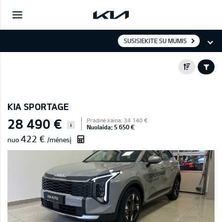
SUSISIEKITE SU MUMIS
KIA SPORTAGE
28 490 €
Pradinė kaina: 34 140 €
i
Nuolaida: 5 650 €
422 €
nuo
/mėnesį