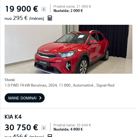
19 900 €
Pradinė kaina: 21 900 €
i
Nuolaida: 2 000 €
295 €
nuo
/mėnesį
Stonic
1.0 FWD 74 kW Benzinas, 2024, 11 000 , Automatinė , Signal Red
MANE DOMINA!
KIA K4
30 750 €
Pradinė kaina: 35 640 €
i
Nuolaida: 4 890 €
456 €