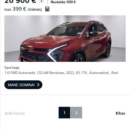
i
Nuolaida: 600 €
399 €
nuo
/mėnesį
Sportage
1.6 FWD Automatic 132 kW Benzinas, 2022, 93 170 , Automatinė , Red
MANE DOMINA!
1
2
Ankstesnis
Kitas