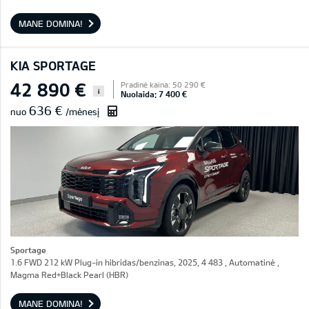
MANE DOMINA!
KIA SPORTAGE
42 890 €
Pradinė kaina: 50 290 €
i
Nuolaida: 7 400 €
636 €
nuo
/mėnesį
Sportage
1.6 FWD 212 kW Plug-in hibridas/benzinas, 2025, 4 483 , Automatinė ,
Magma Red+Black Pearl (HBR)
MANE DOMINA!