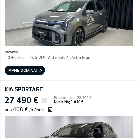
Picanto
1.0 Benzinas, 2026, 269 , Automatinė , Astro Gray
MANE DOMINA!
KIA SPORTAGE
27 490 €
Pradinė kaina: 28 500 €
i
Nuolaida: 1 010 €
408 €
nuo
/mėnesį