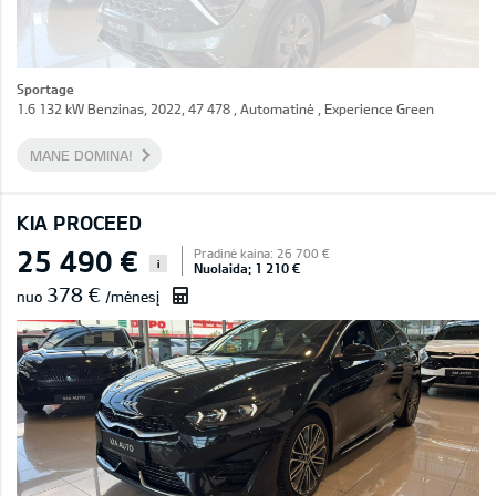
Sportage
1.6 132 kW Benzinas, 2022, 47 478 , Automatinė , Experience Green
MANE DOMINA!
KIA PROCEED
25 490 €
Pradinė kaina: 26 700 €
i
Nuolaida: 1 210 €
378 €
nuo
/mėnesį