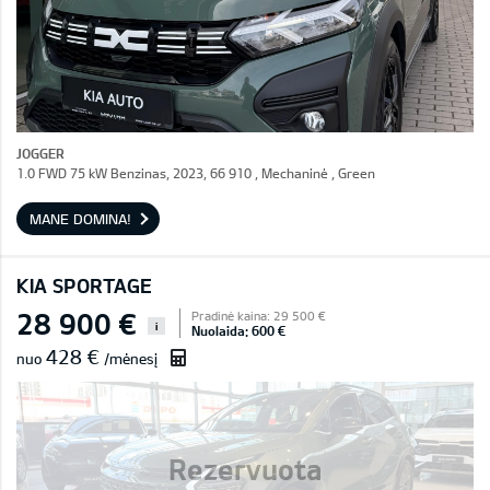
JOGGER
1.0 FWD 75 kW Benzinas, 2023, 66 910 , Mechaninė , Green
MANE DOMINA!
KIA SPORTAGE
28 900 €
Pradinė kaina: 29 500 €
i
Nuolaida: 600 €
428 €
nuo
/mėnesį
Rezervuota