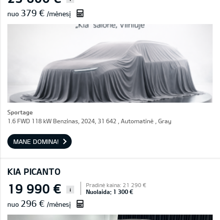
379 €
nuo
/mėnesį
Sportage
1.6 FWD 118 kW Benzinas, 2024, 31 642 , Automatinė , Gray
MANE DOMINA!
KIA PICANTO
19 990 €
Pradinė kaina: 21 290 €
i
Nuolaida: 1 300 €
296 €
nuo
/mėnesį