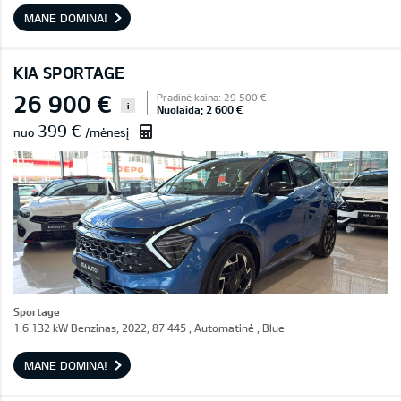
MANE DOMINA!
KIA SPORTAGE
26 900 €
Pradinė kaina: 29 500 €
i
Nuolaida: 2 600 €
399 €
nuo
/mėnesį
Sportage
1.6 132 kW Benzinas, 2022, 87 445 , Automatinė , Blue
MANE DOMINA!