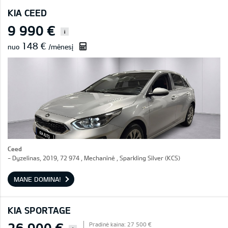
KIA CEED
9 990 €
i
148 €
nuo
/mėnesį
Ceed
- Dyzelinas, 2019, 72 974 , Mechaninė , Sparkling Silver (KCS)
MANE DOMINA!
KIA SPORTAGE
26 900 €
Pradinė kaina: 27 500 €