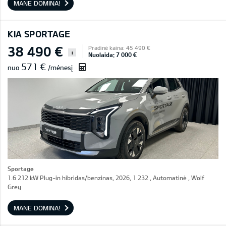
MANE DOMINA!
KIA SPORTAGE
38 490 €
Pradinė kaina: 45 490 €
i
Nuolaida: 7 000 €
571 €
nuo
/mėnesį
Sportage
1.6 212 kW Plug-in hibridas/benzinas, 2026, 1 232 , Automatinė , Wolf
Grey
MANE DOMINA!