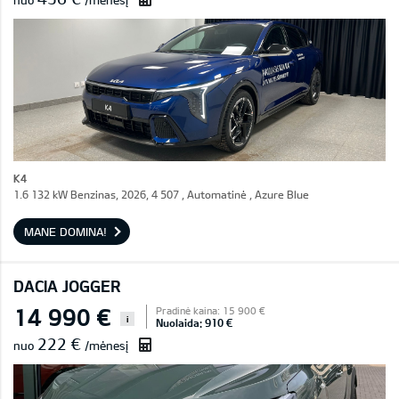
nuo
/mėnesį
K4
1.6 132 kW Benzinas, 2026, 4 507 , Automatinė , Azure Blue
MANE DOMINA!
DACIA JOGGER
14 990 €
Pradinė kaina: 15 900 €
i
Nuolaida: 910 €
222 €
nuo
/mėnesį